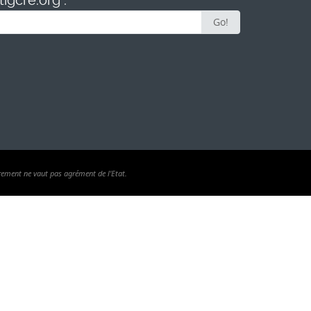
igcre.org :
Go!
rement ne vaut pas agrément de l'Etat.