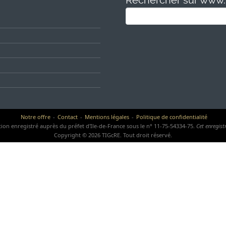
Rechercher sur www.t
Search
for:
Notre offre
Contact
Mentions légales
Politique de confidentialité
on enregistré auprès du préfet d'Ile-de-France sous le n° 11-75-54334-75.
Cet enregist
Copyright © 2026 TIGcRE. Tout droit réservé.