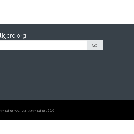
igcre.org :
Go!
rement ne vaut pas agrément de l'Etat.