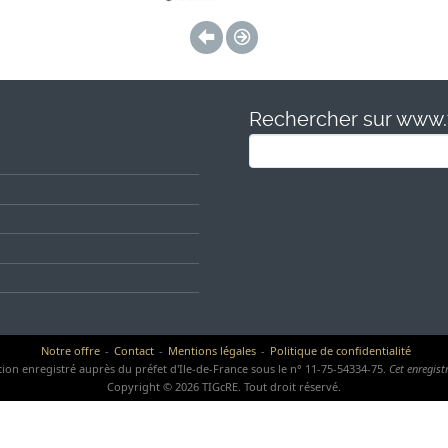
Rechercher sur www.t
Search
for:
Notre offre
Contact
Mentions légales
Politique de confidentialité
on enregistré auprès du préfet d'Ile-de-France sous le n° 11-75-54334-75.
Cet enregist
Copyright © 2026 TIGcRE. Tout droit réservé.